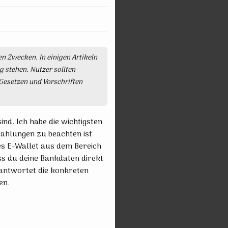
en Zwecken. In einigen Artikeln
 stehen. Nutzer sollten
Gesetzen und Vorschriften
ind. Ich habe die wichtigsten
szahlungen zu beachten ist
tes E-Wallet aus dem Bereich
s du deine Bankdaten direkt
eantwortet die konkreten
en.