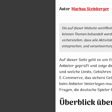
Autor
Markus Steinberger
Markus Steinberger
Die auf dieser Website veröffent
können Themen behandelt werden
sicherstellen, dass alle Aktiv
entsprechen, und verantwortun
Auf dieser Seite geht es um
O
Anbieter geprüft und zeige di
und welche Limits, Gebühren 
E-Commerce, das sichere Gel
beim Anbieter hinterlegen mu
Fragen, die deutsche Spieler 
Überblick über