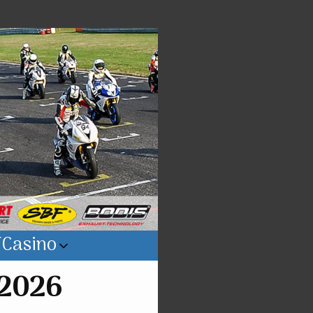
T
Casino
 2026